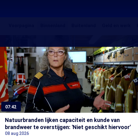
Voorpagina
Binnenland
Buitenland
Gel
Voorpagina
Binnenland
Buitenland
Geld en werk
en
Binnenland
Uitgelichte
we
artikelen
07:42
Natuurbranden lijken capaciteit en kunde van
brandweer te overstijgen: 'Niet geschikt hiervoor'
08 aug 2026