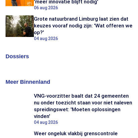
'meer innovatie blijft nodig'
06 aug 2026
Grote natuurbrand Limburg laat zien dat
keuzes vooraf nodig zijn: 'Wat offeren we
op?'
04 aug 2026
Dossiers
Asielcrisis
Discussie o
Dossier:
Dossier:
Asielcrisis
Discussie
over
Meer Binnenland
gebruik
social
VNG-voorzitter baalt dat 24 gemeenten
media
nu onder toezicht staan voor niet naleven
spreidingswet: 'Moeten oplossingen
vinden'
04 aug 2026
Weer ongeluk vlakbij grenscontrole