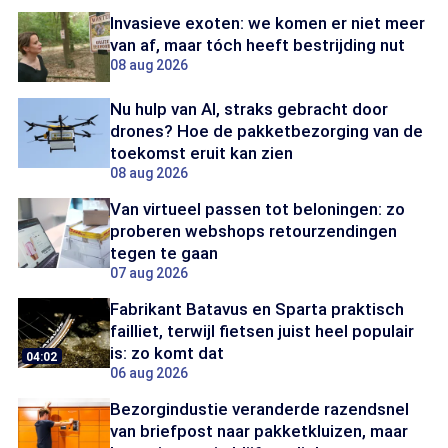
Invasieve exoten: we komen er niet meer
van af, maar tóch heeft bestrijding nut
08 aug 2026
Nu hulp van AI, straks gebracht door
drones? Hoe de pakketbezorging van de
toekomst eruit kan zien
08 aug 2026
Van virtueel passen tot beloningen: zo
proberen webshops retourzendingen
tegen te gaan
07 aug 2026
Fabrikant Batavus en Sparta praktisch
failliet, terwijl fietsen juist heel populair
is: zo komt dat
04:02
06 aug 2026
Bezorgindustie veranderde razendsnel
van briefpost naar pakketkluizen, maar