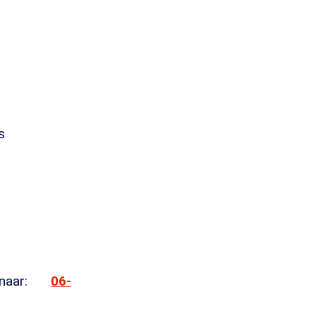
s
 naar:
06-