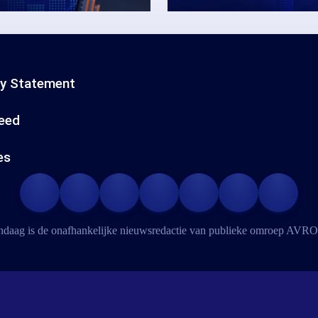
cy Statement
eed
es
daag is de onafhankelijke nieuwsredactie van publieke omroep
AVRO