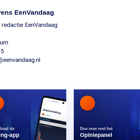
vens EenVandaag
. redactie EenVandaag
rsum
715
@eenvandaag.nl
load de
Doe mee met het
ling-app
Opiniepanel