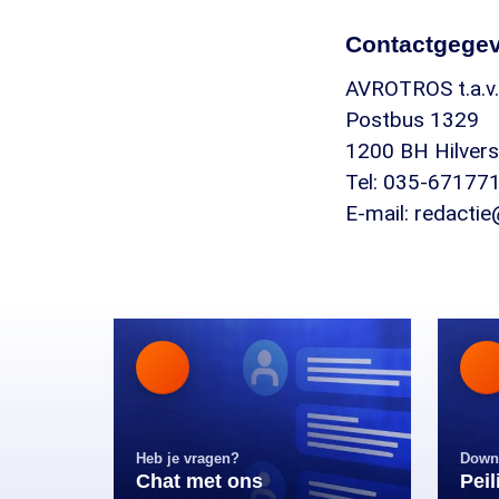
Contactgege
AVROTROS t.a.v
Postbus 1329
1200 BH Hilve
Tel: 035-6717
E-mail:
redactie
Heb je vragen?
Down
Chat met ons
Pei