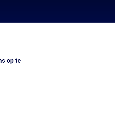
ns op te
.