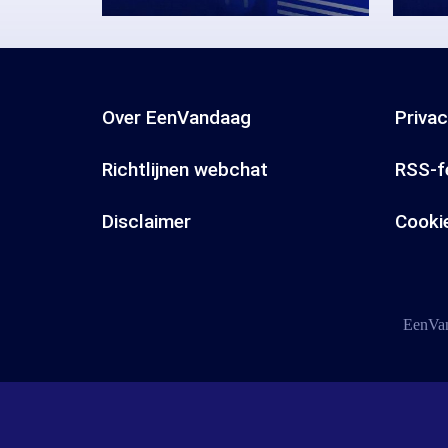
Over EenVandaag
Priva
Richtlijnen webchat
RSS-f
Disclaimer
Cooki
EenVan