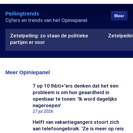
Peilingtrends
Meer
Cijfers en trends van het Opiniepanel.
Zetelpeiling: zo staan de politieke
Zetelpeilin
partijen er voor
ariaLabelPrefix
ariaLabelPrefix
Zetelpeiling:
Zetelpeiling:
zo
maak
staan
je
Meer Opiniepanel
de
eigen
politieke
coalitie
partijen
7 op 10 lhbti+'ers denken dat het een
er
probleem is om hun geaardheid in
voor
openbaar te tonen: 'Ik word dagelijks
nageroepen'
27 jul 2026
Helft van vakantiegangers stoort zich
aan telefoongebruik: 'Ze is meer op reis