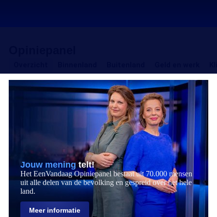
Opiniepanel
Overzicht
Binnenland
Buitenland
Geld
Overzicht
Binnenland
Buitenland
Geld en werk
Kl
en
Opiniepanel
Uitgelichte
werk
artikelen
Jouw mening
telt!
Het EenVandaag Opiniepanel bestaat uit 70.000 mensen
uit alle delen van de bevolking en gespreid over het hele
land.
Meer informatie