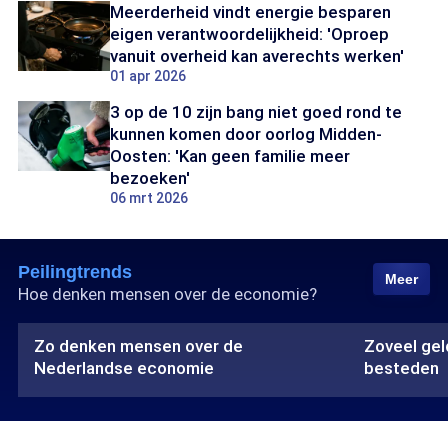
Meerderheid vindt energie besparen
eigen verantwoordelijkheid: 'Oproep
vanuit overheid kan averechts werken'
01 apr 2026
3 op de 10 zijn bang niet goed rond te
kunnen komen door oorlog Midden-
Oosten: 'Kan geen familie meer
bezoeken'
06 mrt 2026
Peilingtrends
Meer
Hoe denken mensen over de economie?
Zo denken mensen over de
Zoveel gel
Nederlandse economie
besteden
ariaLabelPrefix
ariaLabelPrefix
Zo
Zoveel
denken
geld