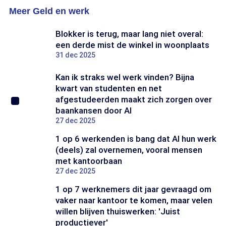
mensen
hebben
Meer Geld en werk
over
huishoudens
de
te
Nederlandse
besteden
Blokker is terug, maar lang niet overal:
economie
een derde mist de winkel in woonplaats
31 dec 2025
Kan ik straks wel werk vinden? Bijna
kwart van studenten en net
afgestudeerden maakt zich zorgen over
baankansen door AI
27 dec 2025
1 op 6 werkenden is bang dat AI hun werk
(deels) zal overnemen, vooral mensen
met kantoorbaan
27 dec 2025
1 op 7 werknemers dit jaar gevraagd om
vaker naar kantoor te komen, maar velen
willen blijven thuiswerken: 'Juist
productiever'