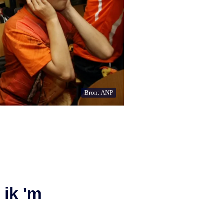
Bron: ANP
 ik 'm