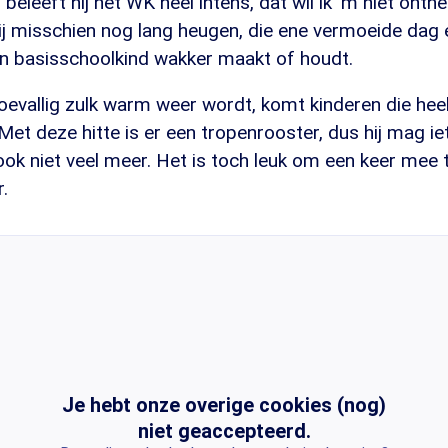
 beleeft hij het WK heel intens, dat wil ik 'm niet ontn
ij misschien nog lang heugen, die ene vermoeide dag er
jn basisschoolkind wakker maakt of houdt.
toevallig zulk warm weer wordt, komt kinderen die heel
 "Met deze hitte is er een tropenrooster, dus hij mag i
ok niet veel meer. Het is toch leuk om een keer mee 
.
Je hebt onze overige cookies (nog)
niet geaccepteerd.