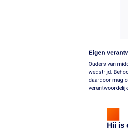
Eigen verant
Ouders van midde
wedstrijd. Behoo
daardoor mag opb
verantwoordelijk
Hij is