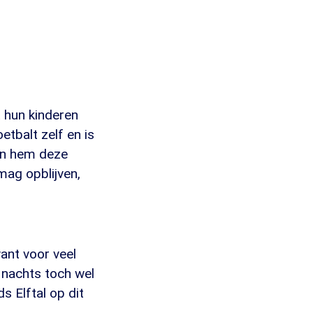
 hun kinderen
tbalt zelf en is
gun hem deze
mag opblijven,
ant voor veel
 nachts toch wel
s Elftal op dit