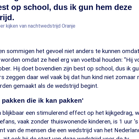
best op school, dus ik gun hem deze
ijd.
ver kijken van nachtwedstrijd Oranje
n sommigen het gevoel niet anders te kunnen omdat
worden omdat ze heel erg van voetbal houden: "Hij voe
bber. Hij doet bovendien zijn best op school, dus ik 
rs zeggen daar wel vaak bij dat hun kind niet zomaar 
den gemaakt als de wedstrijd begint.
p pakken die ik kan pakken'
blijkbaar een stimulerend effect op het kijkgedrag, w
fans, vaak zonder thuiswonende kinderen, is 1 uur 's
ent van de mensen die een wedstrijd van het Nederland
 zit ook bij de start van deze wedstrijd voor de tv.