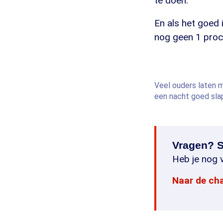
te doen.
En als het goed 
nog geen 1 proce
Veel ouders laten mi
een nacht goed sla
Vragen? S
Heb je nog v
Naar de ch