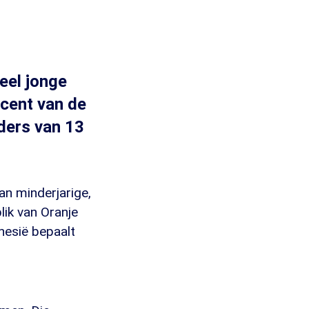
eel jonge
ocent van de
uders van 13
an minderjarige,
ik van Oranje
nesië bepaalt