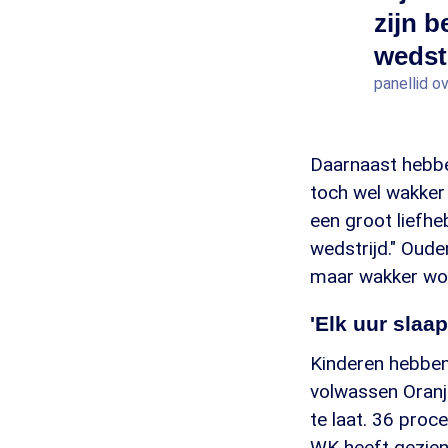
zijn 
wedstr
panellid o
Daarnaast hebbe
toch wel wakker 
een groot liefhe
wedstrijd." Oude
maar wakker wor
'Elk uur slaa
Kinderen hebben 
volwassen Oranje
te laat. 36 proc
WK heeft gezien,