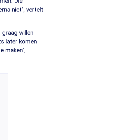
emen. Die
na niet", vertelt
 graag willen
ets later komen
te maken",