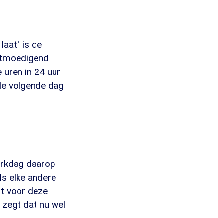
laat" is de
ontmoedigend
e uren in 24 uur
 de volgende dag
erkdag daarop
ls elke andere
ft voor deze
, zegt dat nu wel