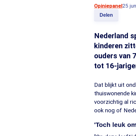
Opiniepanel
25 ju
Delen
Nederland sp
kinderen zit
ouders van 7 
tot 16-jarige
Dat blijkt uit 
thuiswonende ki
voorzichtig al r
ook nog of Nede
'Toch leuk o