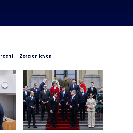
Veiligheid
Zorg
 recht
Zorg en leven
en
en
recht
leven