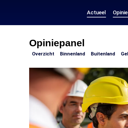
Actueel
Opini
Opiniepanel
Overzicht
Binnenland
Buite
Overzicht
Binnenland
Buitenland
Ge
Opiniepanel
Uitgelichte
artikelen
-
Politiek