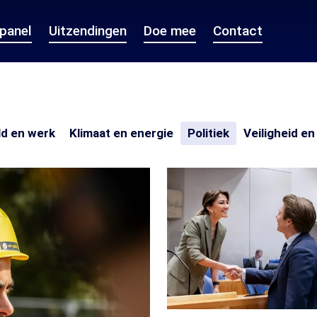
epanel
Uitzendingen
Doe mee
Contact
nland
Geld
Klimaat
Politiek
ld en werk
Klimaat en energie
Politiek
Veiligheid en
en
en
werk
energie