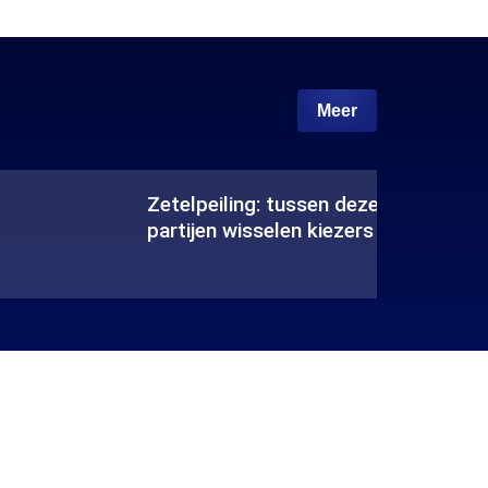
Meer
Zetelpeiling: tussen deze
V
partijen wisselen kiezers
ariaLabelPrefix
ariaL
Zetelpeiling:
Vert
tussen
in
deze
de
partijen
politi
wisselen
kiezers