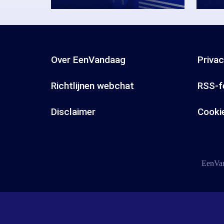
Over EenVandaag
Priva
Richtlijnen webchat
RSS-f
Disclaimer
Cooki
EenVan