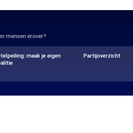
ken mensen erover?
telpeiling: maak je eigen
Partijoverzicht
alitie
elPrefix
ariaLabelPrefix
iling:
Partijoverzicht