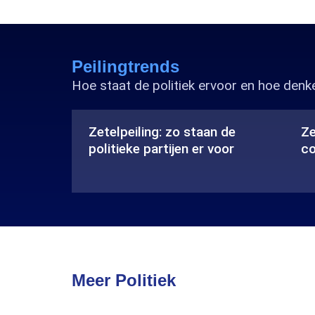
Peilingtrends
Hoe staat de politiek ervoor en hoe den
Zetelpeiling: zo staan de
Ze
politieke partijen er voor
co
ariaLabelPrefix
ariaLab
Zetelpeiling:
Zetelpe
zo
maak
staan
je
de
eigen
politieke
coalitie
partijen
Meer Politiek
er
voor