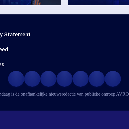
cy Statement
eed
es
daag is de onafhankelijke nieuwsredactie van publieke omroep
AVRO