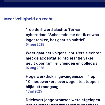
ariaLabelPrefix
ariaLabelPrefix
Zo
Zoveel
veilig
steun
voelen
is
Meer Veiligheid en recht
mensen
er
zich
voor
in
een
1 op de 5 werd slachtoffer van
Nederland
vuurwerkverbo
cybercrime: 'Schaamde me dat ik er was
ingestonken, het gaat zó subtiel'
04 aug 2025
Weer gaat het volgens lhbti+'ers slechter
met de acceptatie: intolerantie vaker
geuit door familie, vrienden en collega's
02 aug 2025
Hoge werkdruk in gevangenissen: 4 op
10 medewerkers overwegen te stoppen,
blijkt uit rondgang
17 jul 2025
Driekwart jonge vrouwen werd afgelopen