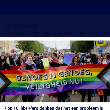
Opiniepanel
Overzicht
Binnenland
Buitenland
Geld
Overzicht
Binnenland
Buitenland
Geld en werk
Kl
en
Opiniepanel
Uitgelichte
werk
artikelen
-
Veiligheid
en
recht
7 op 10 lhbti+'ers denken dat het een probleem is