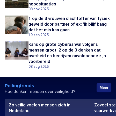
noodsituaties
08 nov 2025
1 op de 3 vrouwen slachtoffer van fysiek
geweld door partner of ex: 'Ik blijf bang
dat het mis kan gaan'
19 sep 2025
Kans op grote cyberaanval volgens
mensen groot: 2 op de 3 denken dat
overheid en bedrijven onvoldoende zijn
voorbereid
08 aug 2025
Peilingtrends
Meer
Hoe denken mensen over veiligheid?
Zo veilig voelen mensen zich in
Zoveel ste
Nederland
vuurwerkv