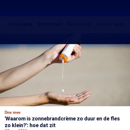
Voorpagina
Binnenland
Buitenland
Gel
Voorpagina
Binnenland
Buitenland
Geld en werk
en
Zorg
Uitgelichte
we
artikelen
en
leven
Doe mee
'Waarom is zonnebrandcrème zo duur en de fles
zo klein?': hoe dat zit