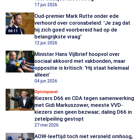
17 jun 2026
Oud-premier Mark Rutte onder ede
verhoord over coronabeleid: 'Je zag dat
hij zich goed voorbereid had op de
06:11
belangrijkste vraag'
12 jun 2026
Minister Hans Vijlbrief hoopvol over
sociaal akkoord met vakbonden, maar
oppositie is kritisch: 'Hij staat helemaal
alleen'
04 jun 2026
Opiniepanel
Kiezers D66 en CDA tegen samenwerking
met Gidi Markuszower, meeste VVD-
kiezers zien geen bezwaar; daling D66 in
zetelpeiling gestopt
27 mei 2026
AOW-leeftijd toch niet versneld omhoog,