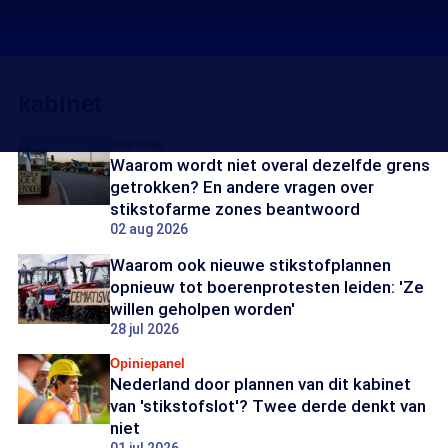
kabinet
Doe mee
Waarom wordt niet overal dezelfde grens
getrokken? En andere vragen over
stikstofarme zones beantwoord
02 aug 2026
Waarom ook nieuwe stikstofplannen
opnieuw tot boerenprotesten leiden: 'Ze
willen geholpen worden'
28 jul 2026
Opiniepanel
Nederland door plannen van dit kabinet
van 'stikstofslot'? Twee derde denkt van
niet