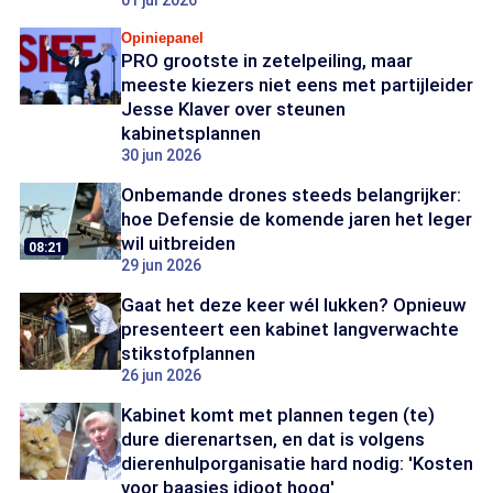
01 jul 2026
Opiniepanel
PRO grootste in zetelpeiling, maar
meeste kiezers niet eens met partijleider
Jesse Klaver over steunen
kabinetsplannen
30 jun 2026
Onbemande drones steeds belangrijker:
hoe Defensie de komende jaren het leger
wil uitbreiden
08:21
29 jun 2026
Gaat het deze keer wél lukken? Opnieuw
presenteert een kabinet langverwachte
stikstofplannen
26 jun 2026
Kabinet komt met plannen tegen (te)
dure dierenartsen, en dat is volgens
dierenhulporganisatie hard nodig: 'Kosten
voor baasjes idioot hoog'