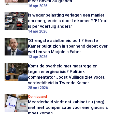
meer boven 30 graden
16 apr 2026
Is wegenbelasting verlagen een manier
om energiecrisis door te komen? 'Effect
is per voertuig anders'
14 apr 2026
'Strengste asielbeleid ooit'? Eerste
Kamer buigt zich in spannend debat over
wetten van Marjolein Faber
13 apr 2026
Komt de overheid met maatregelen
tegen energiecrisis? Politiek
commentator Joost Vullings ziet vooral
verdeeldheid in Tweede Kamer
25 mrt 2026
Opiniepanel
Meerderheid vindt dat kabinet nu (nog)
niet met compensatie voor energiecrisis
moet komen