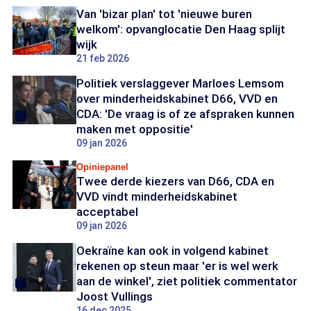
Van 'bizar plan' tot 'nieuwe buren
welkom': opvanglocatie Den Haag splijt
wijk
21 feb 2026
Politiek verslaggever Marloes Lemsom
over minderheidskabinet D66, VVD en
CDA: 'De vraag is of ze afspraken kunnen
maken met oppositie'
09 jan 2026
Opiniepanel
Twee derde kiezers van D66, CDA en
VVD vindt minderheidskabinet
acceptabel
09 jan 2026
Oekraïne kan ook in volgend kabinet
rekenen op steun maar 'er is wel werk
aan de winkel', ziet politiek commentator
Joost Vullings
16 dec 2025