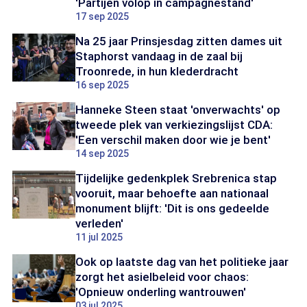
'Partijen volop in campagnestand'
17 sep 2025
Na 25 jaar Prinsjesdag zitten dames uit
Staphorst vandaag in de zaal bij
Troonrede, in hun klederdracht
16 sep 2025
Hanneke Steen staat 'onverwachts' op
tweede plek van verkiezingslijst CDA:
'Een verschil maken door wie je bent'
14 sep 2025
Tijdelijke gedenkplek Srebrenica stap
vooruit, maar behoefte aan nationaal
monument blijft: 'Dit is ons gedeelde
verleden'
11 jul 2025
Ook op laatste dag van het politieke jaar
zorgt het asielbeleid voor chaos:
'Opnieuw onderling wantrouwen'
03 jul 2025