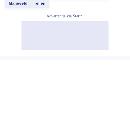
Malieveld
rellen
Advertentie via
Ster.nl