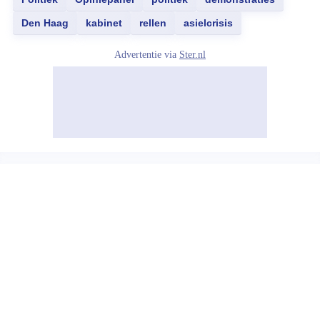
Den Haag
kabinet
rellen
asielcrisis
Advertentie via
Ster.nl