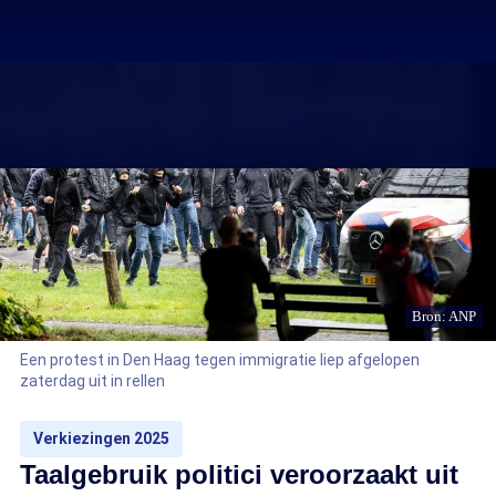
Bron: ANP
Een protest in Den Haag tegen immigratie liep afgelopen
zaterdag uit in rellen
Verkiezingen 2025
Taalgebruik politici veroorzaakt uit