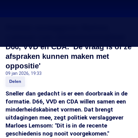
Politiek verslaggever Marloes
Lemsom over minderheidskabinet
D66, VVD en CDA: 'De vraag is of ze
afspraken kunnen maken met
oppositie'
09 jan 2026, 19:33
Delen
Sneller dan gedacht is er een doorbraak in de
formatie. D66, VVD en CDA willen samen een
minderheidskabinet vormen. Dat brengt
uitdagingen mee, zegt politiek verslaggever
Marloes Lemsom: "Dit is in de recente
geschiedenis nog nooit voorgekomen."