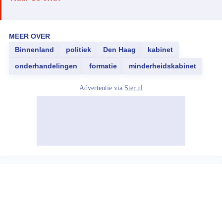
MEER OVER
Binnenland
politiek
Den Haag
kabinet
onderhandelingen
formatie
minderheidskabinet
Advertentie via
Ster.nl