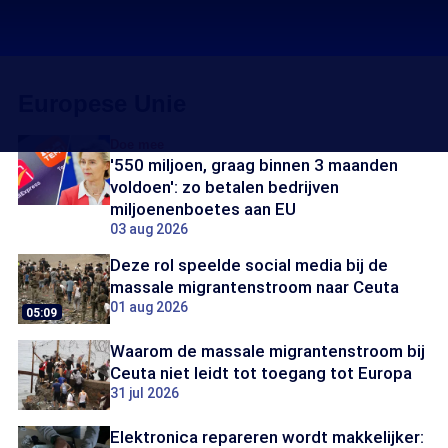
Europese Unie
Doe mee
'550 miljoen, graag binnen 3 maanden
voldoen': zo betalen bedrijven
miljoenenboetes aan EU
03 aug 2026
Deze rol speelde social media bij de
massale migrantenstroom naar Ceuta
01 aug 2026
05:09
Waarom de massale migrantenstroom bij
Ceuta niet leidt tot toegang tot Europa
31 jul 2026
Elektronica repareren wordt makkelijker: