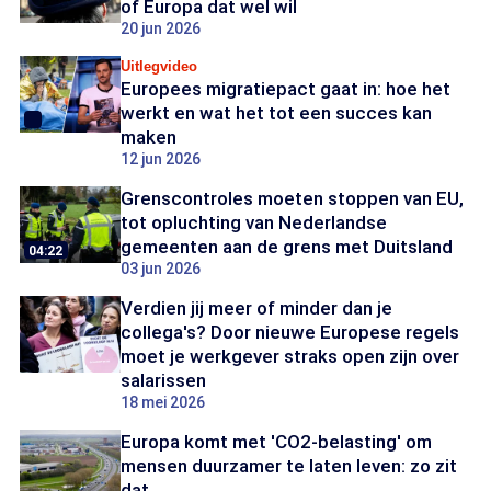
of Europa dat wel wil
20 jun 2026
Uitlegvideo
Europees migratiepact gaat in: hoe het
werkt en wat het tot een succes kan
maken
12 jun 2026
Grenscontroles moeten stoppen van EU,
tot opluchting van Nederlandse
gemeenten aan de grens met Duitsland
04:22
03 jun 2026
Verdien jij meer of minder dan je
collega's? Door nieuwe Europese regels
moet je werkgever straks open zijn over
salarissen
18 mei 2026
Europa komt met 'CO2-belasting' om
mensen duurzamer te laten leven: zo zit
dat