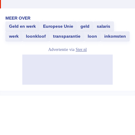
MEER OVER
Geld en werk
Europese Unie
geld
salaris
werk
loonkloof
transparantie
loon
inkomsten
Advertentie via
Ster.nl