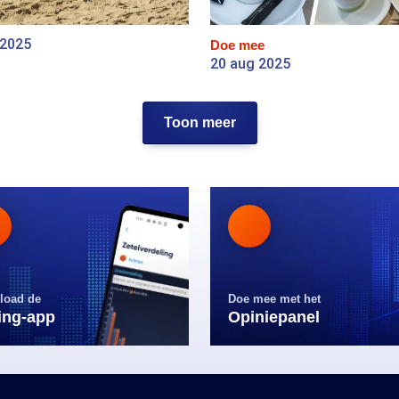
 2025
Doe mee
20 aug 2025
Toon meer
load de
Doe mee met het
ling-app
Opiniepanel