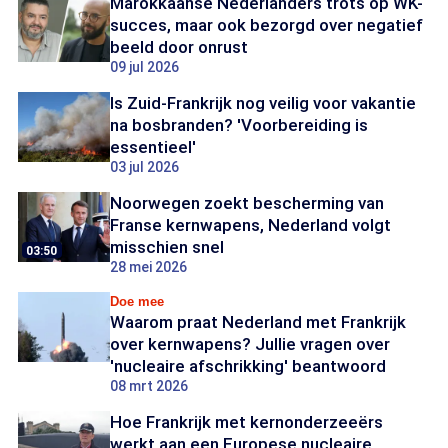
Marokkaanse Nederlanders trots op WK-
succes, maar ook bezorgd over negatief
beeld door onrust
09 jul 2026
Is Zuid-Frankrijk nog veilig voor vakantie
na bosbranden? 'Voorbereiding is
essentieel'
03 jul 2026
Noorwegen zoekt bescherming van
Franse kernwapens, Nederland volgt
misschien snel
03:50
28 mei 2026
Doe mee
Waarom praat Nederland met Frankrijk
over kernwapens? Jullie vragen over
'nucleaire afschrikking' beantwoord
08 mrt 2026
Hoe Frankrijk met kernonderzeeërs
werkt aan een Europese nucleaire