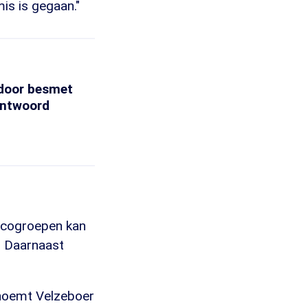
is is gegaan."
 door besmet
antwoord
sicogroepen kan
." Daarnaast
 noemt Velzeboer