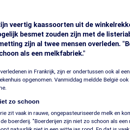
 zijn veertig kaassoorten uit de winkelrek
elijk besmet zouden zijn met de listeria
etting zijn al twee mensen overleden. "B
schoon als een melkfabriek."
erledenen in Frankrijk, zijn er ondertussen ook al e
iekenhuis opgenomen. Vanmiddag meldde België ook 
me.
iet zo schoon
rie zit vaak in rauwe, ongepasteuriseerde melk en kom
 de boerderij. "Boerderijen zijn niet zo schoon als een
pt natuurlijk niet in een witte jas rond. En dat is vaa