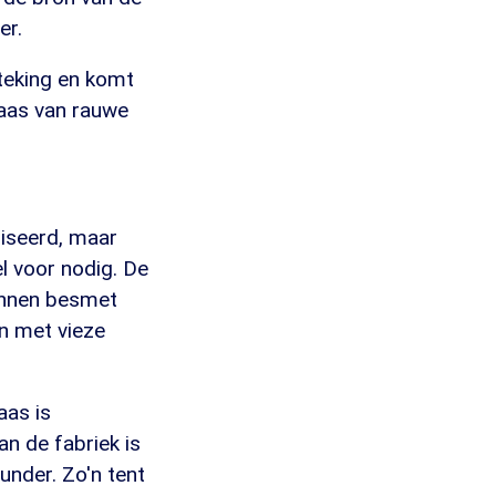
er.
steking en komt
kaas van rauwe
riseerd, maar
l voor nodig. De
kunnen besmet
en met vieze
aas is
n de fabriek is
under. Zo'n tent