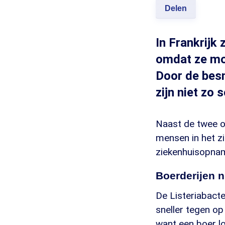
Delen
In Frankrijk
omdat ze mog
Door de besm
zijn niet zo 
Naast de twee ov
mensen in het z
ziekenhuisopna
Boerderijen n
De Listeriabacte
sneller tegen op
want een boer loo