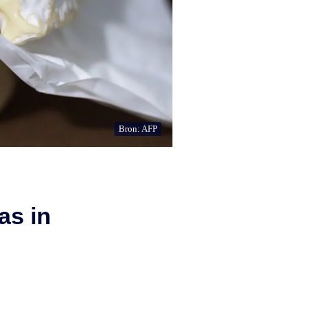
Bron: AFP
as in