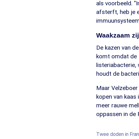
als voorbeeld. "I
afsterft, heb j
immuunsysteem k
Waakzaam zi
De kazen van de
komt omdat de N
listeriabacterie
houdt de bacterie
Maar Velzeboer 
kopen van kaas i
meer rauwe melk
oppassen in de 
Twee doden in Fran