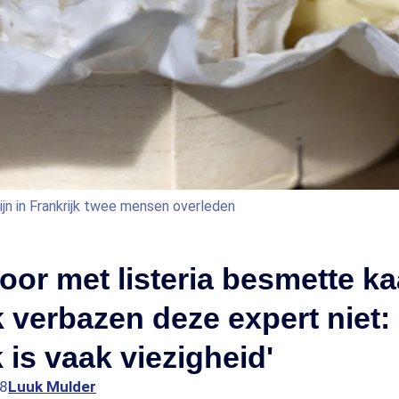
jn in Frankrijk twee mensen overleden
or met listeria besmette ka
k verbazen deze expert niet:
 is vaak viezigheid'
58
Luuk Mulder