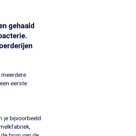
ken gehaald
bacterie.
oerderijen
en meerdere
een eerste
 je bijvoorbeeld
 melkfabriek,
k de bron van de