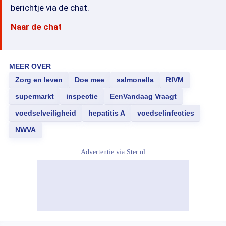
berichtje via de chat.
Naar de chat
MEER OVER
Zorg en leven
Doe mee
salmonella
RIVM
supermarkt
inspectie
EenVandaag Vraagt
voedselveiligheid
hepatitis A
voedselinfecties
NWVA
Advertentie via
Ster.nl