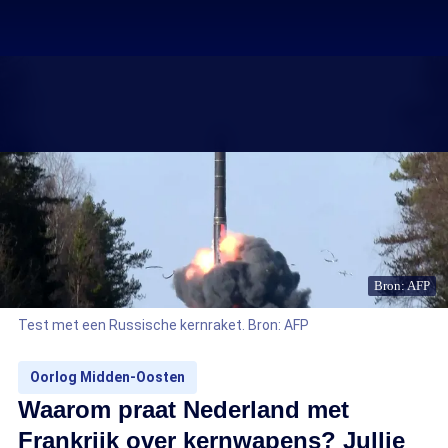
Bron: AFP
Test met een Russische kernraket. Bron: AFP
Oorlog Midden-Oosten
Waarom praat Nederland met
Frankrijk over kernwapens? Jullie