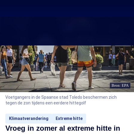
Bron: EPA
Voetgangers in de Spaanse stad Toledo beschermen zich
tegen de zon tijdens een eerdere hittegolf
Klimaatverandering
Extreme hitte
Vroeg in zomer al extreme hitte in