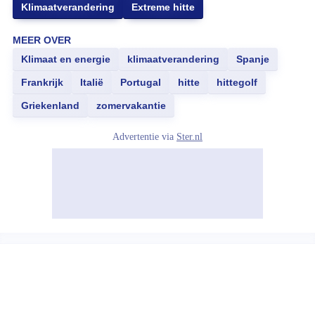
Klimaatverandering
Extreme hitte
MEER OVER
Klimaat en energie
klimaatverandering
Spanje
Frankrijk
Italië
Portugal
hitte
hittegolf
Griekenland
zomervakantie
Advertentie via
Ster.nl