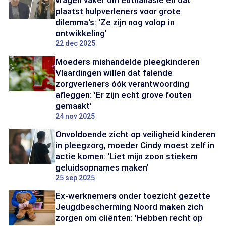
vragen vaker om euthanasie en dat
plaatst hulpverleners voor grote
dilemma's: 'Ze zijn nog volop in
ontwikkeling'
22 dec 2025
Moeders mishandelde pleegkinderen
Vlaardingen willen dat falende
zorgverleners óók verantwoording
afleggen: 'Er zijn echt grove fouten
gemaakt'
24 nov 2025
Onvoldoende zicht op veiligheid kinderen
in pleegzorg, moeder Cindy moest zelf in
actie komen: 'Liet mijn zoon stiekem
geluidsopnames maken'
25 sep 2025
Ex-werknemers onder toezicht gezette
Jeugdbescherming Noord maken zich
zorgen om cliënten: 'Hebben recht op