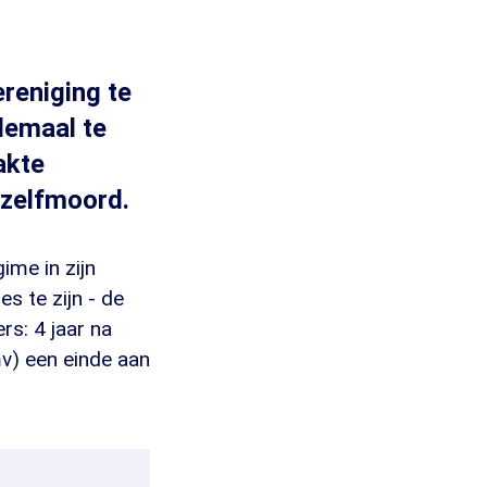
reniging te
llemaal te
akte
 zelfmoord.
ime in zijn
s te zijn - de
rs: 4 jaar na
mv) een einde aan