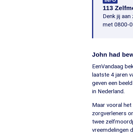
INFO
113 Zelfm
Denk jij aa
met 0800-0
John had be
EenVandaag beke
laatste 4 jaren
geven een beeld 
in Nederland.
Maar vooral het
zorgverleners om
twee zelfmoordpo
vreemdelingen di