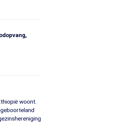
oodopvang,
Ethiopië woont.
n geboorteland
 gezinshereniging