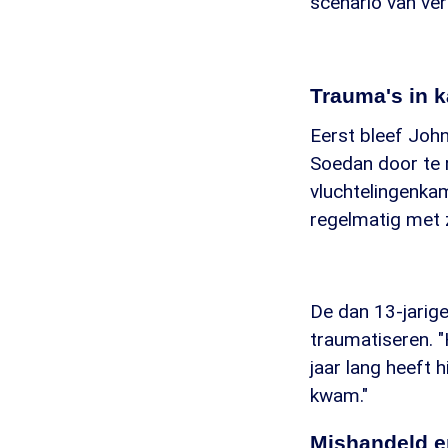
scenario van ver
Trauma's in 
Eerst bleef John
Soedan door te r
vluchtelingenkam
regelmatig met 
De dan 13-jarig
traumatiseren. "H
jaar lang heeft h
kwam."
Mishandeld e