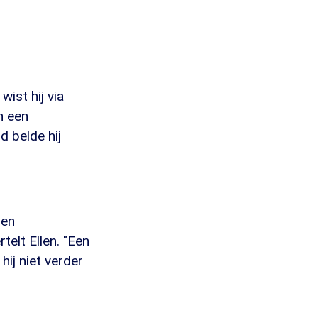
wist hij via
n een
d belde hij
den
telt Ellen. "Een
hij niet verder