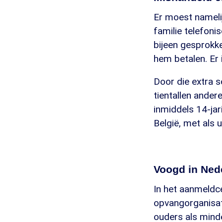
Er moest nameli
familie telefoni
bijeen gesprokke
hem betalen. Er 
Door die extra s
tientallen ander
inmiddels 14-jari
België, met als 
Voogd in Ned
In het aanmeldc
opvangorganisat
ouders als mind