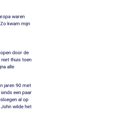
uropa waren
 "Zo kwam mijn
lopen door de
 niet thuis toen
jna alle
in jaren 90 met
n sinds een paar
 sloegen al op
. John wilde het