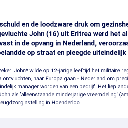
 schuld en de loodzware druk om gezinshe
gevluchte John (16) uit Eritrea werd het a
ep vast in de opvang in Nederland, veroorza
elandde op straat en pleegde uiteindelijk
ker. John* wilde op 12-jarige leeftijd het militaire reg
a ontvluchten, naar Europa gaan - Nederland om precie
eindelijk manager worden van een bedrijf. Het liep ande
ohn als 'alleenstaande minderjarige vreemdeling' (a
 jeugdzorginstelling in Hoenderloo.