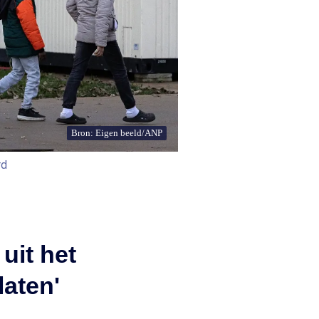
Bron: Eigen beeld/ANP
rd
uit het
laten'