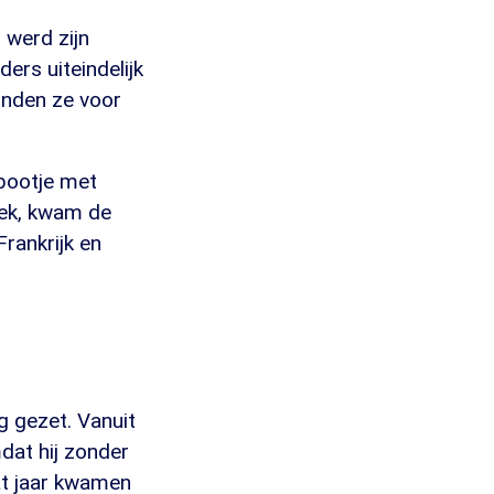
 werd zijn
ers uiteindelijk
onden ze voor
 bootje met
trek, kwam de
Frankrijk en
g gezet. Vanuit
at hij zonder
at jaar kwamen