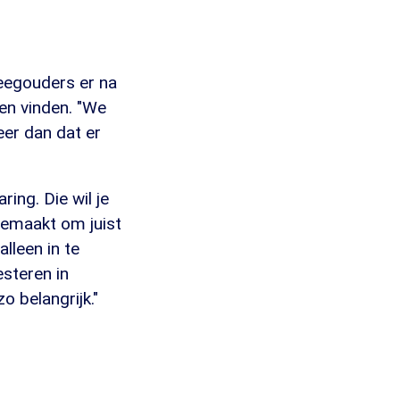
leegouders er na
en vinden. "We
eer dan dat er
ing. Die wil je
gemaakt om juist
lleen in te
steren in
o belangrijk."