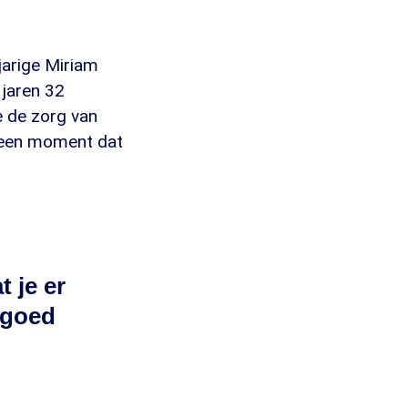
jarige Miriam
 jaren 32
e de zorg van
p een moment dat
t je er
 goed