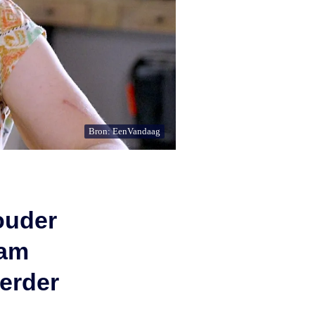
Bron: EenVandaag
ouder
iam
verder