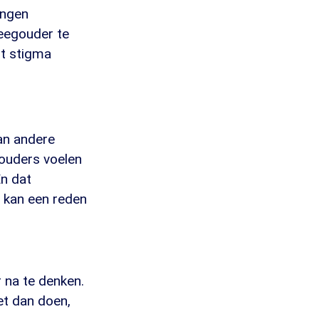
ingen
leegouder te
rt stigma
van andere
e ouders voelen
En dat
t kan een reden
 na te denken.
het dan doen,