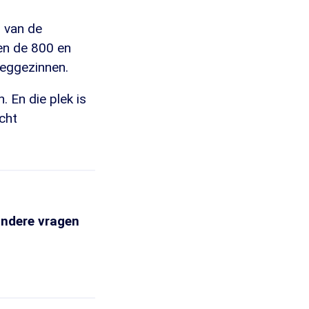
 van de
en de 800 en
leeggezinnen.
. En die plek is
cht
andere vragen