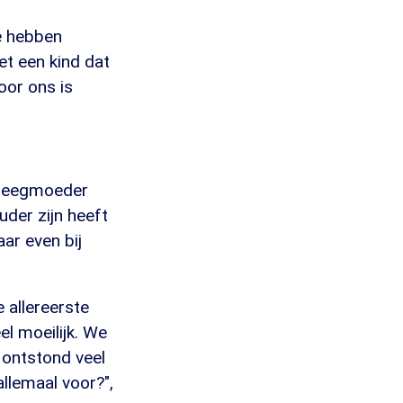
e hebben
et een kind dat
oor ons is
 pleegmoeder
der zijn heeft
aar even bij
 allereerste
el moeilijk. We
 ontstond veel
allemaal voor?",