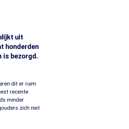
ijkt uit
at honderden
 is bezorgd.
ren dit er ruim
meest recente
eds minder
ouders zich niet