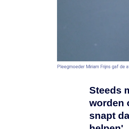
Pleegmoeder Miriam Frijns gaf de afg
Steeds 
worden ó
snapt da
helpen'