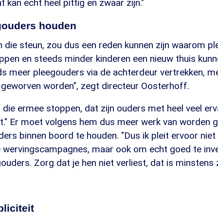
at kan echt heel pittig en zwaar zijn."
gouders houden
an die steun, zou dus een reden kunnen zijn waarom p
oppen en steeds minder kinderen een nieuw thuis kunn
eds meer pleegouders via de achterdeur vertrekken, m
 geworven worden", zegt directeur Oosterhoff.
die ermee stoppen, dat zijn ouders met heel veel ervar
wijt." Er moet volgens hem dus meer werk van worden 
ers binnen boord te houden. "Dus ik pleit ervoor niet a
 wervingscampagnes, maar ook om echt goed te inve
uders. Zorg dat je hen niet verliest, dat is minstens z
liciteit