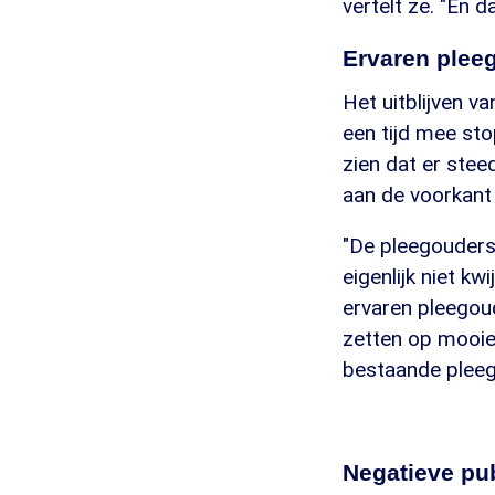
vertelt ze. "En d
Ervaren plee
Het uitblijven v
een tijd mee st
zien dat er ste
aan de voorkant
"De pleegouders 
eigenlijk niet k
ervaren pleegoud
zetten op mooie
bestaande pleego
Negatieve pub