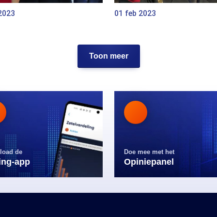
2023
01 feb 2023
Toon meer
load de
Doe mee met het
ling-app
Opiniepanel