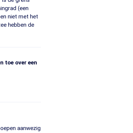
ningrad (een
ien niet met het
 zee hebben de
en toe over een
troepen aanwezig