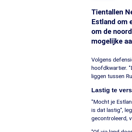
Tientallen N
Estland om 
om de noord
mogelijke aa
Volgens defensie
hoofdkwartier. "
liggen tussen Ru
Lastig te ver
"Mocht je Estlan
is dat lastig", l
gecontroleerd, v
"Of via land doo