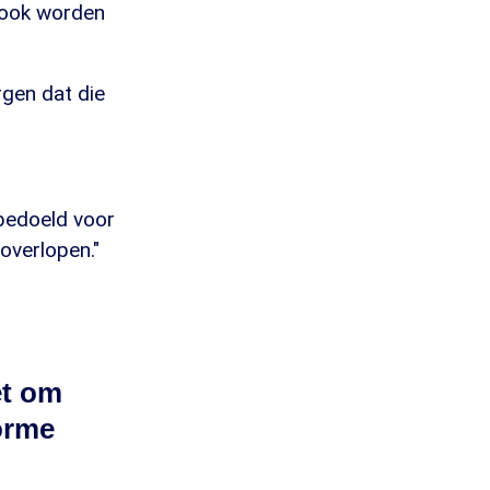
n ook worden
rgen dat die
 bedoeld voor
 overlopen."
et om
norme