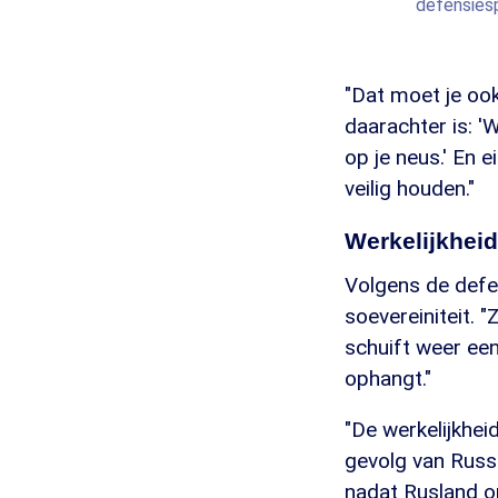
defensiesp
"Dat moet je oo
daarachter is: '
op je neus.' En
veilig houden."
Werkelijkhei
Volgens de defen
soevereiniteit. 
schuift weer een
ophangt."
"De werkelijkheid
gevolg van Russ
nadat Rusland o