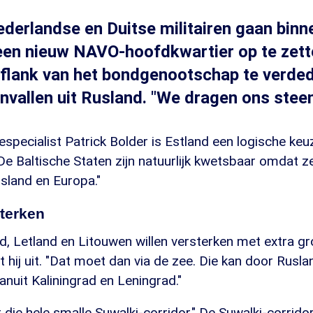
ederlandse en Duitse militairen gaan binn
een nieuw NAVO-hoofdkwartier op te zett
flank van het bondgenootschap te verded
nvallen uit Rusland. "We dragen ons steent
specialist Patrick Bolder is Estland een logische keu
De Baltische Staten zijn natuurlijk kwetsbaar omdat z
sland en Europa."
sterken
d, Letland en Litouwen willen versterken met extra g
egt hij uit. "Dat moet dan via de zee. Die kan door Rus
anuit Kaliningrad en Leningrad."
r die hele smalle Suwalki-corridor." De Suwalki-corrido