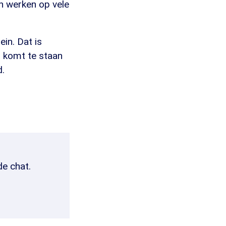
n werken op vele
ein. Dat is
r komt te staan
d.
de chat.