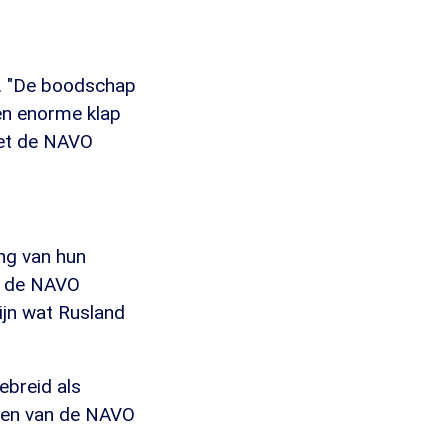
r. "De boodschap
een enorme klap
oet de NAVO
ing van hun
nt de NAVO
ijn wat Rusland
gebreid als
rden van de NAVO