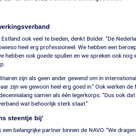
werkingsverband
Estland ook veel te bieden, denkt Bolder. "De Nederl
owieso heel erg professioneel. We hebben een beroeps
we hebben ook goede spullen en we spreken ook nog
op.
itairen zijn als geen ander gewend om in internation
daar zijn we gewoon heel erg goed in." Ook werken de
 decennialang samen als één legerkorps. "Dus ook dat 
rband wat behoorlijk sterk staat."
s steentje bij'
k een belangrijke partner binnen de NAVO. "We dragen