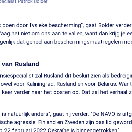
ecialist Patrick Bolder
k doen door fysieke bescherming", gaat Bolder verde
Waag het niet om ons aan te vallen, want dan krijg je 
 eigenlijk dat geheel aan beschermingsmaatregelen m
d van Rusland
siespecialist zal Rusland dit besluit zien als bedreig
"Zowel voor Kaliningrad, Rusland en voor Belarus. Wa
 keer verder naar het oosten op. Dat zal het verhaal z
 is natuurlijk anders", gaat hij verder. "De NAVO is uit
ische agressie. Finland en Zweden zijn pas lid gewo
p 22 februari 2022 Oekraïne is binnengetrokken."