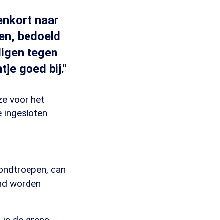
enkort naar
en, bedoeld
igen tegen
je goed bij."
ze voor het
e ingesloten
rondtroepen, dan
land worden
r is de grens