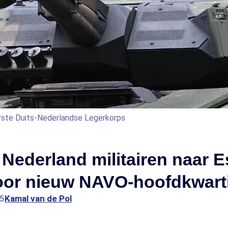
erste Duits-Nederlandse Legerkorps
ederland militairen naar E
voor nieuw NAVO-hoofdkwart
05
Kamal van de Pol