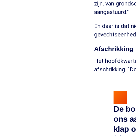
zijn, van gronds
aangestuurd."
En daar is dat n
gevechtseenhede
Afschrikking
Het hoofdkwarti
afschrikking. "Do
De bo
ons aa
klap o