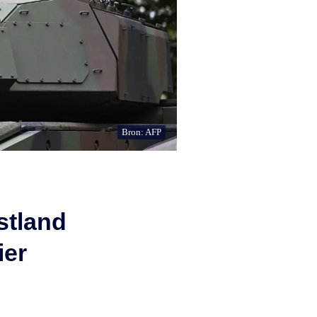
Bron: AFP
stland
ier