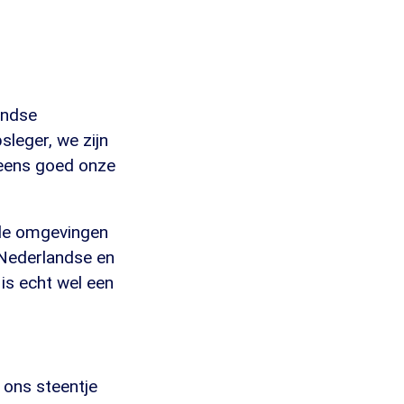
andse
leger, we zijn
 eens goed onze
ale omgevingen
 Nederlandse en
is echt wel een
 ons steentje