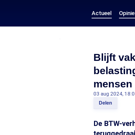
Actueel
Opini
Blijft v
belastin
mensen 
03 aug 2024, 18:
Delen
De BTW-verh
teruggedraai