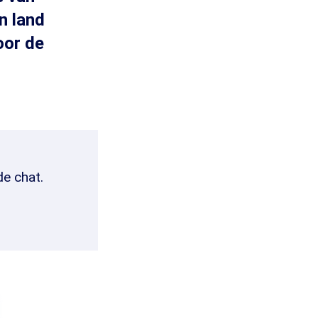
n land
oor de
de chat.