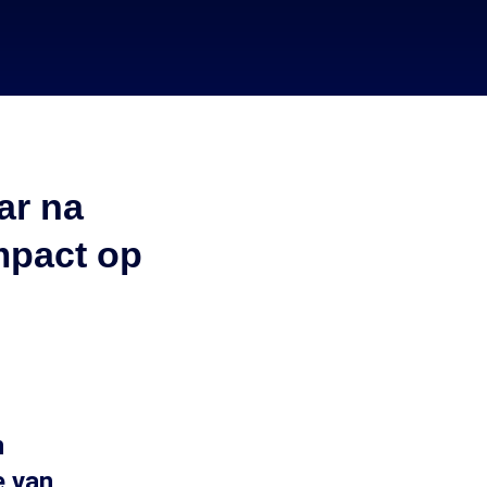
ar na
mpact op
n
e van