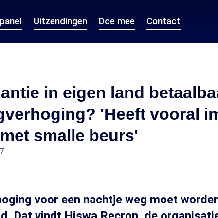
epanel
Uitzendingen
Doe mee
Contact
akantie in eigen land betaalba
gverhoging? 'Heeft vooral i
met smalle beurs'
07
oging voor een nachtje weg moet worde
d. Dat vindt Hiswa Recron, de organisati