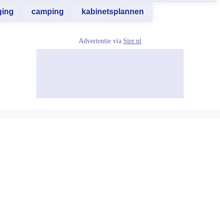
ging
camping
kabinetsplannen
Advertentie via
Ster.nl