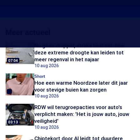
Meer actueel
Nu geen druppel, straks heel nat: hoe
deze extreme droogte kan leiden tot
meer regenval in het najaar
07:04
10 aug 2026
Short
Hoe een warme Noordzee later dit jaar
voor stevige buien kan zorgen
10 aug 2026
RDW wil terugroepacties voor auto's
verplicht maken: 'Het is jouw auto, jouw
veiligheid'
03:13
10 aug 2026
Chiptekort door AI leidt tot duurdere