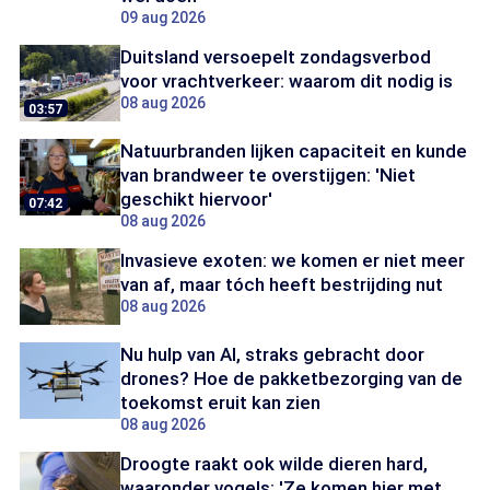
09 aug 2026
Duitsland versoepelt zondagsverbod
voor vrachtverkeer: waarom dit nodig is
08 aug 2026
03:57
Natuurbranden lijken capaciteit en kunde
van brandweer te overstijgen: 'Niet
geschikt hiervoor'
07:42
08 aug 2026
Invasieve exoten: we komen er niet meer
van af, maar tóch heeft bestrijding nut
08 aug 2026
Nu hulp van AI, straks gebracht door
drones? Hoe de pakketbezorging van de
toekomst eruit kan zien
08 aug 2026
Droogte raakt ook wilde dieren hard,
waaronder vogels: 'Ze komen hier met