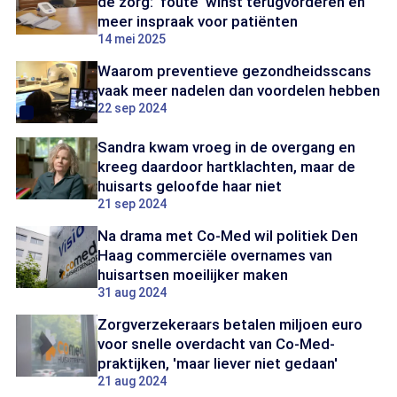
de zorg: 'foute' winst terugvorderen en
meer inspraak voor patiënten
14 mei 2025
Waarom preventieve gezondheidsscans
vaak meer nadelen dan voordelen hebben
22 sep 2024
Sandra kwam vroeg in de overgang en
kreeg daardoor hartklachten, maar de
huisarts geloofde haar niet
21 sep 2024
Na drama met Co-Med wil politiek Den
Haag commerciële overnames van
huisartsen moeilijker maken
31 aug 2024
Zorgverzekeraars betalen miljoen euro
voor snelle overdacht van Co-Med-
praktijken, 'maar liever niet gedaan'
21 aug 2024