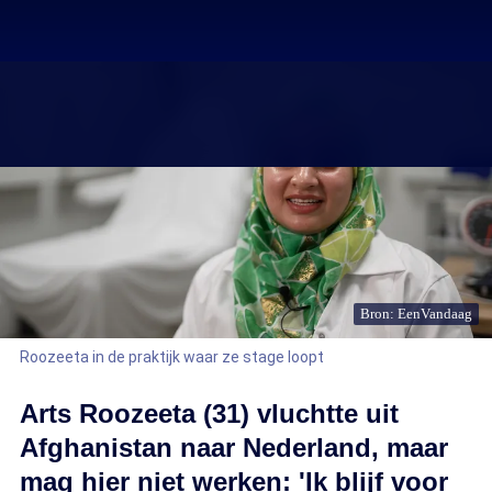
Bron: EenVandaag
Roozeeta in de praktijk waar ze stage loopt
Arts Roozeeta (31) vluchtte uit
Afghanistan naar Nederland, maar
mag hier niet werken: 'Ik blijf voor