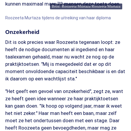
kunnen maximaal maar 72 mensen deze toets doen.
Bron: Roozeeta Murtaza Roozeeta Murtaza
Roozeeta Murtaza tijdens de uitreiking van haar diploma
Onzekerheid
Dit is ook precies waar Roozeeta tegenaan loopt: ze
heeft de nodige documenten al ingediend en haar
taalexamen gehaald, maar nu wacht ze nog op de
praktijktoetsen. "Mij is meegedeeld dat er op dit
moment onvoldoende capaciteit beschikbaar is en dat
ik daarom op een wachtlijst sta."
"Het geeft een gevoel van onzekerheid", zegt ze, want
ze heeft geen idee wanneer ze haar praktijktoetsen
kan gaan doen. "Ik hoop op volgend jaar, maar ik weet
het niet zeker." Haar man heeft een baan, maar zelf
moet ze het ondertussen doen met een stage. Daar
heeft Roozeeta geen bevoegdheden, maar mag ze