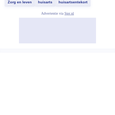
Zorg en leven
huisarts
huisartsentekort
Advertentie via
Ster.nl