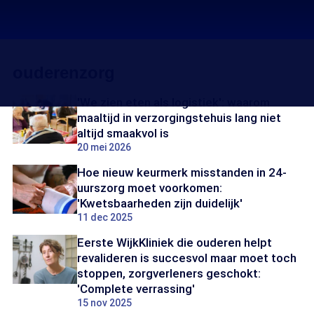
ouderenzorg
'We zien eten als logistiek': waarom
maaltijd in verzorgingstehuis lang niet
altijd smaakvol is
20 mei 2026
Hoe nieuw keurmerk misstanden in 24-
uurszorg moet voorkomen:
'Kwetsbaarheden zijn duidelijk'
11 dec 2025
Eerste WijkKliniek die ouderen helpt
revalideren is succesvol maar moet toch
stoppen, zorgverleners geschokt:
'Complete verrassing'
15 nov 2025