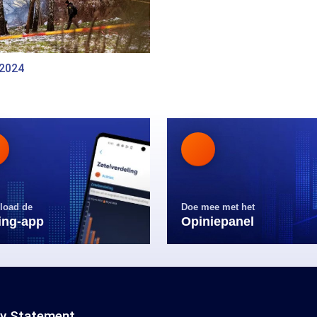
 2024
load de
Doe mee met het
ling-app
Opiniepanel
cy Statement