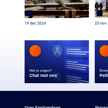
19 dec 2024
25 nov
Heb je vragen?
Down
Chat met ons
Pei
Over EenVandaag
Priva