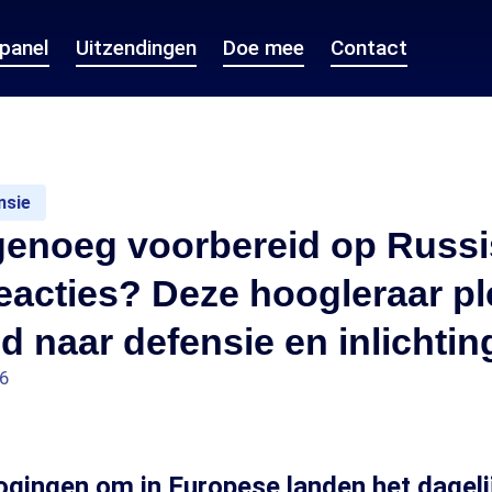
epanel
Uitzendingen
Doe mee
Contact
nsie
 genoeg voorbereid op Russ
acties? Deze hoogleraar ple
d naar defensie en inlichti
26
gingen om in Europese landen het dagelij