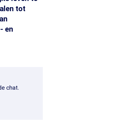
alen tot
man
- en
de chat.