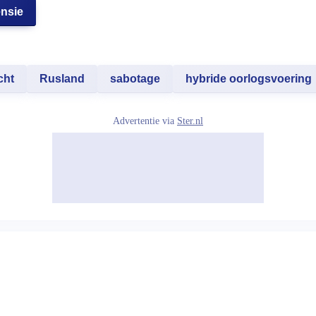
ensie
cht
Rusland
sabotage
hybride oorlogsvoering
Advertentie via
Ster.nl