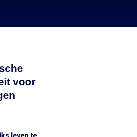
ische
it voor
ngen
ks leven te