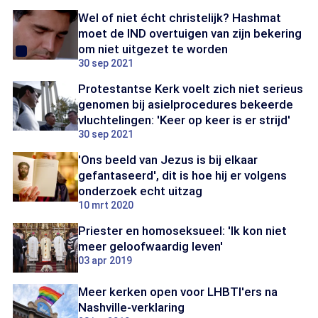
Wel of niet écht christelijk? Hashmat
moet de IND overtuigen van zijn bekering
om niet uitgezet te worden
30 sep 2021
Protestantse Kerk voelt zich niet serieus
genomen bij asielprocedures bekeerde
vluchtelingen: 'Keer op keer is er strijd'
30 sep 2021
'Ons beeld van Jezus is bij elkaar
gefantaseerd', dit is hoe hij er volgens
onderzoek echt uitzag
10 mrt 2020
Priester en homoseksueel: 'Ik kon niet
meer geloofwaardig leven'
03 apr 2019
Meer kerken open voor LHBTI'ers na
Nashville-verklaring