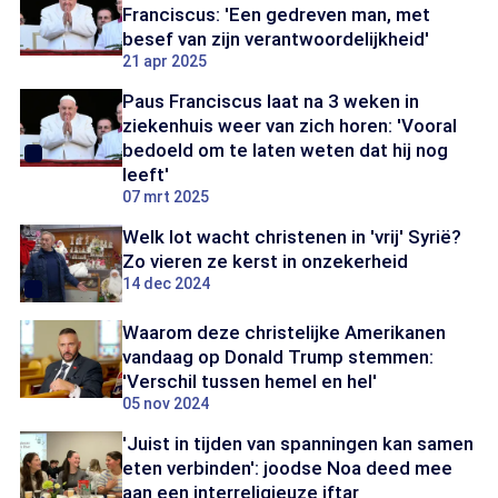
Franciscus: 'Een gedreven man, met
besef van zijn verantwoordelijkheid'
21 apr 2025
Paus Franciscus laat na 3 weken in
ziekenhuis weer van zich horen: 'Vooral
bedoeld om te laten weten dat hij nog
leeft'
07 mrt 2025
Welk lot wacht christenen in 'vrij' Syrië?
Zo vieren ze kerst in onzekerheid
14 dec 2024
Waarom deze christelijke Amerikanen
vandaag op Donald Trump stemmen:
'Verschil tussen hemel en hel'
05 nov 2024
'Juist in tijden van spanningen kan samen
eten verbinden': joodse Noa deed mee
aan een interreligieuze iftar