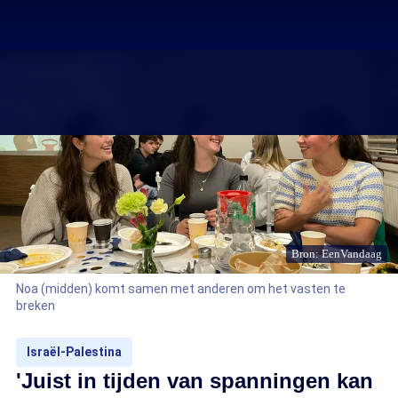
Bron: EenVandaag
Noa (midden) komt samen met anderen om het vasten te
breken
Israël-Palestina
'Juist in tijden van spanningen kan