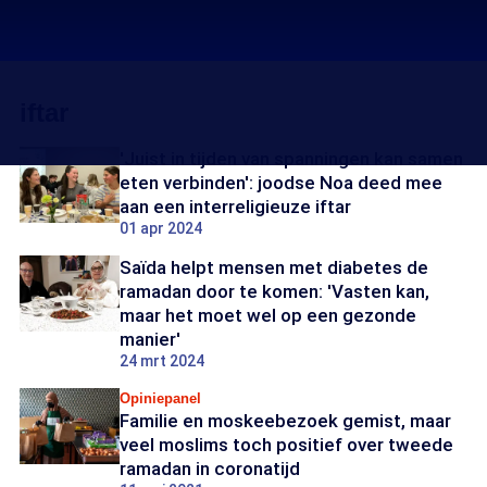
iftar
'Juist in tijden van spanningen kan samen
eten verbinden': joodse Noa deed mee
aan een interreligieuze iftar
01 apr 2024
Saïda helpt mensen met diabetes de
ramadan door te komen: 'Vasten kan,
maar het moet wel op een gezonde
manier'
24 mrt 2024
Opiniepanel
Familie en moskeebezoek gemist, maar
veel moslims toch positief over tweede
ramadan in coronatijd