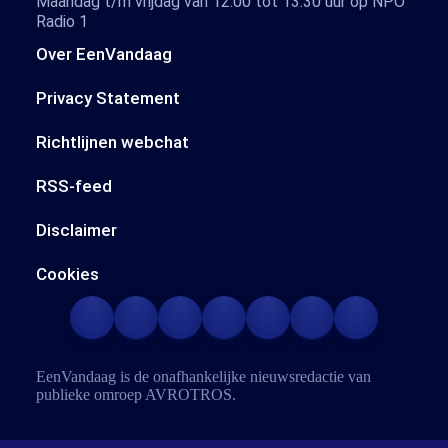
Maandag t/m vrijdag van 12.00 tot 13.30 uur op NPO
Radio 1
Over EenVandaag
Privacy Statement
Richtlijnen webchat
RSS-feed
Disclaimer
Cookies
EenVandaag is de onafhankelijke nieuwsredactie van
publieke omroep
AVROTROS
.