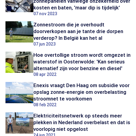
zonnepanelen vanwege onzekerheid over
kosten en baten, 'maar dip is tijdelijk'
07 nov 2023
Zonnestroom die je overhoudt
doorverkopen aan je tante drie dorpen
verderop? In België kan het al
07 jun 2023
Hoe overtollige stroom wordt omgezet in
waterstof in Oosterwolde: 'Kan serieus
alternatief zijn voor benzine en diesel'
08 apr 2022
Enexis vraagt Den Haag om subsidie voor
opslag zonne-energie om overbelasting
stroomnet te voorkomen
08 feb 2022
Elektriciteitsnetwerk op steeds meer
plekken in Nederland overbelast en dat is
voorlopig niet opgelost
24 jun 2021