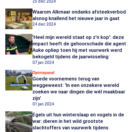
25 dec 2024
Waarom Alkmaar ondanks afsteekverbod
alsnog knallend het nieuwe jaar in gaat
24 dec 2024
'Heel mijn wereld staat op z'n kop': deze
impact heeft de gehoorschade die agent
Auke opliep toen hij met vuurwerk werd
bekogeld tijdens de jaarwisseling
07 jan 2024
Opiniepanel
Goede voornemens terug van
weggeweest: 'In een onzekere wereld
zoeken we naar dingen die wél maakbaar
zijn'
01 jan 2024
Egels uit hun winterslaap en vogels in de
war: dieren in het wild grootste
slachtoffers van vuurwerk tijdens