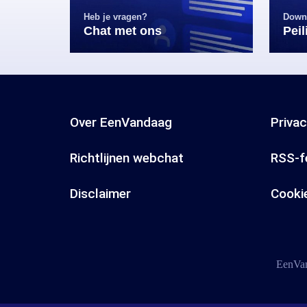
Heb je vragen?
Down
Chat met ons
Pei
Over EenVandaag
Priva
Richtlijnen webchat
RSS-f
Disclaimer
Cooki
EenVan