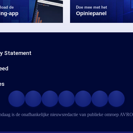
load de
Doe mee met het
ling-app
Opiniepanel
cy Statement
eed
es
daag is de onafhankelijke nieuwsredactie van publieke omroep
AVRO