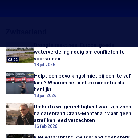
Zwitserland
Droogte raakt heel Europa: goede
waterverdeling nodig om conflicten te
voorkomen
08:02
18 jul 2026
Helpt een bevolkingslimiet bij een 'te vol'
land? Waarom het niet zo simpel is als
het lijkt
13 jun 2026
Umberto wil gerechtigheid voor zijn zoon
na cafébrand Crans-Montana: 'Maar geen
straf kan leed verzachten'
16 feb 2026
Nieuwjaarsbrand Zwitserland doet sterk