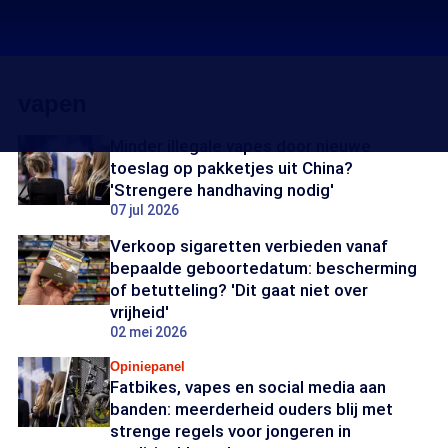
vapen
Minder illegale vapes door nieuwe
toeslag op pakketjes uit China?
'Strengere handhaving nodig'
07 jul 2026
Verkoop sigaretten verbieden vanaf
bepaalde geboortedatum: bescherming
of betutteling? 'Dit gaat niet over
vrijheid'
02 mei 2026
Opiniepanel
Fatbikes, vapes en social media aan
banden: meerderheid ouders blij met
strenge regels voor jongeren in