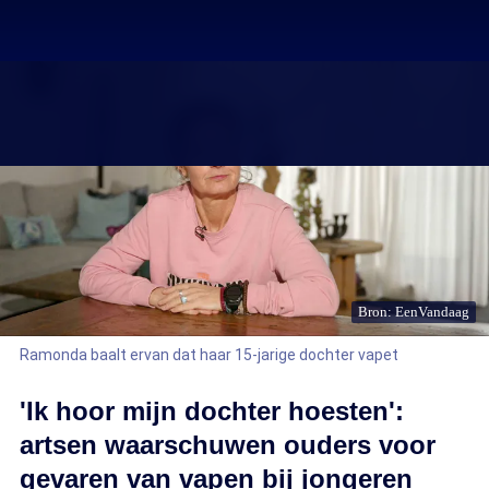
Bron: EenVandaag
Ramonda baalt ervan dat haar 15-jarige dochter vapet
'Ik hoor mijn dochter hoesten':
artsen waarschuwen ouders voor
gevaren van vapen bij jongeren