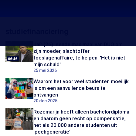
studiefinanciering
Jaïr (26) leende maximaal van DUO om
zijn moeder, slachtoffer
toeslagenaffaire, te helpen: 'Het is niet
06:46
mijn schuld'
25 mei 2026
Waarom het voor veel studenten moeilijk
is om een aanvullende beurs te
ontvangen
20 dec 2025
Rozemarijn heeft alleen bachelordiploma
en daarom geen recht op compensatie,
net als 20.000 andere studenten uit
'pechgeneratie'