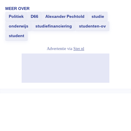
MEER OVER
Politiek
D66
Alexander Pechtold
studie
onderwijs
studiefinanciering
studenten-ov
student
Advertentie via
Ster.nl