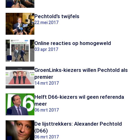
Pechtold’s twijfels
22 mei 2017
Online reacties op homogeweld
03 apr 2017
GroenLinks-kiezers willen Pechtold als
premier
14 mrt 2017
Helft D66-kiezers wil geen referenda
meer
06 mrt 2017
De lijsttrekkers: Alexander Pechtold
(D66)
06 mrt 2017