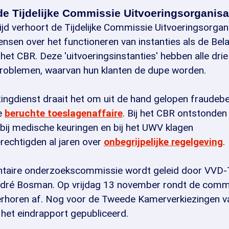
de Tijdelijke Commissie Uitvoeringsorganisa
ijd verhoort de Tijdelijke Commissie Uitvoeringsorgan
nsen over het functioneren van instanties als de Bela
het CBR. Deze 'uitvoeringsinstanties' hebben alle dri
roblemen, waarvan hun klanten de dupe worden.
tingdienst draait het om uit de hand gelopen fraudebes
de
beruchte toeslagenaffaire
. Bij het CBR ontstonde
 bij medische keuringen en bij het UWV klagen
rechtigden al jaren over
onbegrijpelijke regelgeving
.
ntaire onderzoekscommissie wordt geleid door VVD
dré Bosman. Op vrijdag 13 november rondt de comm
rhoren af. Nog voor de Tweede Kamerverkiezingen v
het eindrapport gepubliceerd.