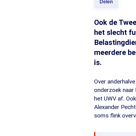
Delen
Ook de Tweed
het slecht f
Belastingdie
meerdere be
is.
Over anderhalve
onderzoek naar h
het UWV af. Ook
Alexander Pechto
soms flink overv