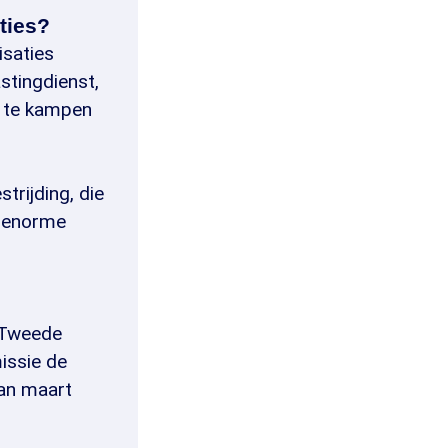
ties?
isaties
stingdienst,
e te kampen
trijding, die
n enorme
-Tweede
issie de
an maart