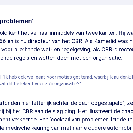
 problemen'
old kent het verhaal inmiddels van twee kanten. Hij 
6 en is nu directeur van het CBR. Als Kamerlid was hi
 voor allerhande wet- en regelgeving, als CBR-directeu
rende regels en wetten doen met een organisatie.
 "Ik heb ook wel eens voor moties gestemd, waarbij ik nu denk: 
t dit betekent voor zo'n organisatie?"
tonden hier letterlijk achter de deur opgestapeld", ze
hij bij het CBR aan de slag ging. Het illustreert de cha
nt verkeerde. Een 'cocktail van problemen' leidde t
 de medische keuring van met name oudere automobil