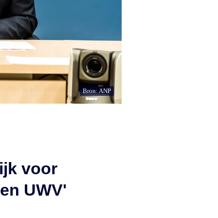
Bron: ANP
jk voor
 en UWV'