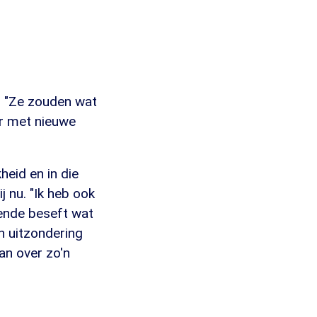
. "Ze zouden wat
er met nieuwe
eid en in die
j nu. "Ik heb ook
oende beseft wat
en uitzondering
an over zo'n