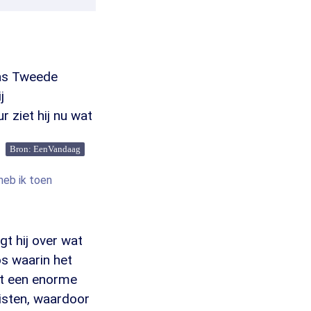
was Tweede
j
r ziet hij nu wat
Bron: EenVandaag
heb ik toen
gt hij over wat
os waarin het
ot een enorme
isten, waardoor