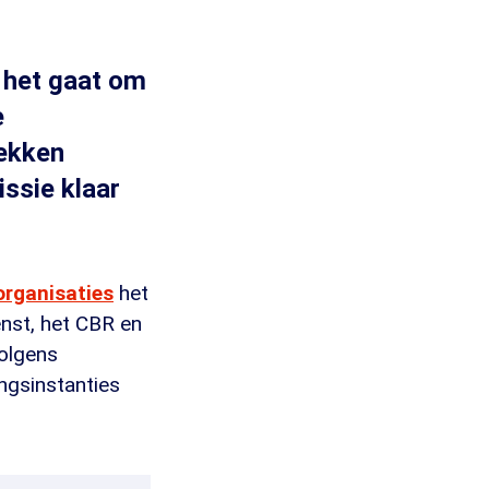
 het gaat om
e
rekken
ssie klaar
organisaties
het
enst, het CBR en
olgens
ngsinstanties