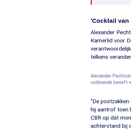
'Cocktail van
Alexander Pecht
Kamerlid voor D6
verantwoordelijk
telkens verande
Alexander Pechtold:
voldoende beseft wa
"De postzakken s
hij aantrof toen 
CBR op dat mome
achterstand bij