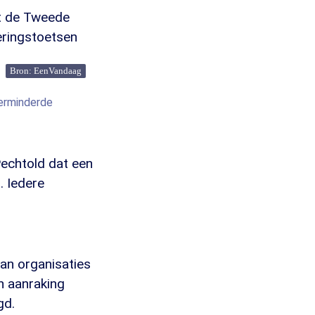
at de Tweede
eringstoetsen
Bron: EenVandaag
verminderde
Pechtold dat een
. Iedere
 van organisaties
in aanraking
gd.