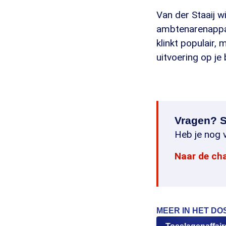
Van der Staaij w
ambtenarenappar
klinkt populair,
uitvoering op je 
Vragen? S
Heb je nog v
Naar de ch
MEER IN HET DO