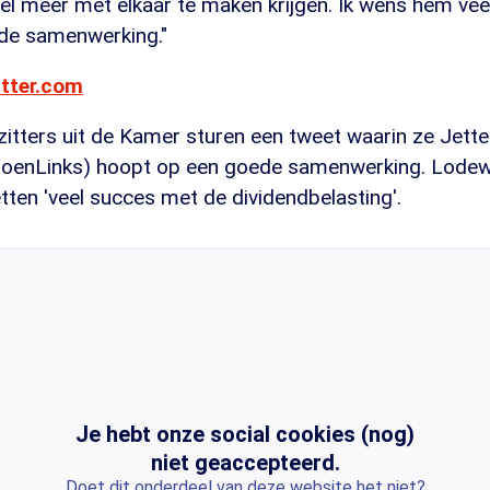
el meer met elkaar te maken krijgen. Ik wens hem veel
ede samenwerking."
itter.com
zitters uit de Kamer sturen een tweet waarin ze Jetten
roenLinks) hoopt op een goede samenwerking. Lodew
ten 'veel succes met de dividendbelasting'.
Je hebt onze social cookies (nog)
niet geaccepteerd.
Doet dit onderdeel van deze website het niet?