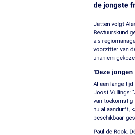
de jongste f
Jetten volgt Ale
Bestuurskundige
als regiomanager
voorzitter van 
unaniem gekozen
'Deze jongen
Al een lange tij
Joost Vullings:
van toekomstig l
nu al aandurft,
beschikbaar gest
Paul de Rook, D