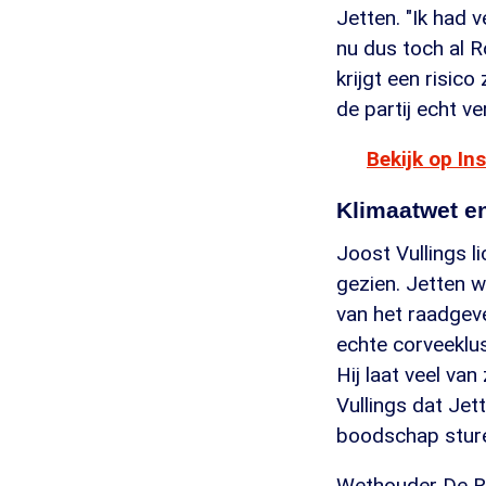
Jetten. "Ik had v
nu dus toch al R
krijgt een risico 
de partij echt ve
Bekijk op I
Klimaatwet e
Joost Vullings 
gezien. Jetten 
van het raadgev
echte corveeklus.
Hij laat veel van
Vullings dat Je
boodschap sture
Wethouder De Ro