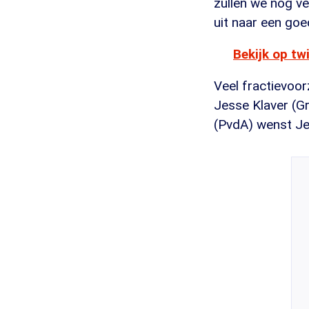
zullen we nog ve
uit naar een go
Bekijk op tw
Veel fractievoor
Jesse Klaver (G
(PvdA) wenst Jet