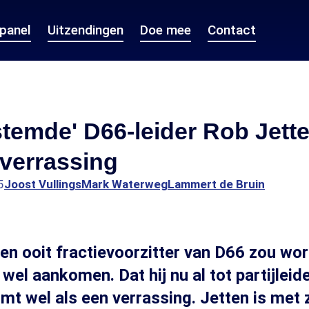
epanel
Uitzendingen
Doe mee
Contact
temde' D66-leider Rob Jett
 verrassing
5
Joost Vullings
Mark Waterweg
Lammert de Bruin
en ooit fractievoorzitter van D66 zou wo
el aankomen. Dat hij nu al tot partijleide
mt wel als een verrassing. Jetten is met z