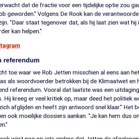
erwacht dat de fractie voor een tijdelijke optie zou ga
ob geworden." Volgens De Rook kan de verantwoordelij
zijn. "Daar staat tegenover dat, als hij laat zien wat hij i
rder kan helpen."
nstagram
n referendum
licht toe waar we Rob Jetten misschien al eens aan h
was als woordvoerder betrokken bij de Klimaatwet en 
end referendum. Vooral dat laatste was een uitdaging
 Hij kreeg er veel kritiek op, maar deed het politiek w
 zich afglijden en heeft zijn antwoord snel klaar." Het 
tten ook moeilijke dossiers aankan. "Je kan hem dus 
n."
ok wijst nog op iets anders dat Jetten de afgelopen 