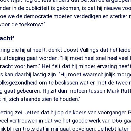
der in de publiciteit is gekomen, is dat hij nieuwe voo
hoe we de democratie moeten verdedigen en sterker 
voor de toekomst."
acht'
ing die hij al heeft, denkt Joost Vullings dat het leid
 uitdaging gaat worden. "Hij moet heel snel heel veel l
cht voor hem." Het feit dat hij minder ervaring heef
s kan daarbij lastig zijn. "Hij moet waarschijnlijk morg
Volksgezondheid om te beslissen wat er met de twee m
ng gaat gebeuren. Hij zit dan meteen tussen Mark Rut
ij zich staande zien te houden."
kiezing zei Jetten dat hij op de koers van voorganger 
 veel vertrouwen in dat we het goede werk van D66 ga
ijk blij en trots dat jij mij gaat opvolgen. Je hebt laten