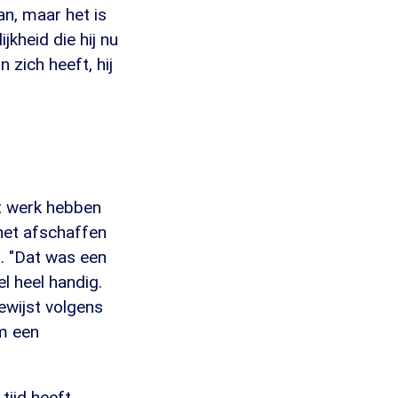
an, maar het is
kheid die hij nu
n zich heeft, hij
et werk hebben
het afschaffen
. "Dat was een
el heel handig.
bewijst volgens
om een
tijd heeft