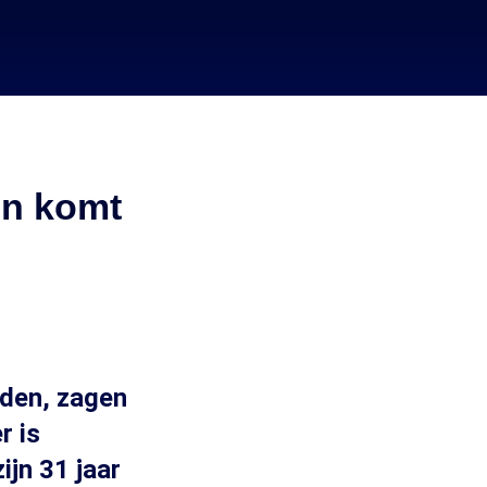
en komt
rden, zagen
r is
ijn 31 jaar