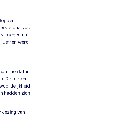
stoppen.
werkte daarvoor
6 Nijmegen en
. Jetten werd
ek commentator
s. De sticker
woordelijkheid
en hadden zich
rkiezing van