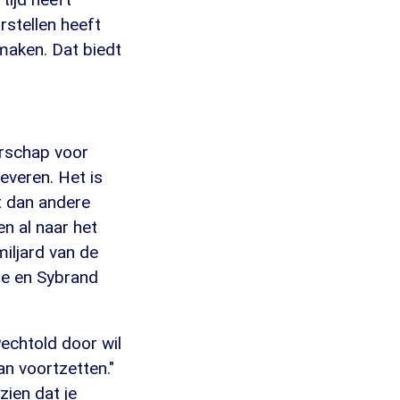
rstellen heeft
maken. Dat biedt
erschap voor
everen. Het is
t dan andere
en al naar het
iljard van de
te en Sybrand
Pechtold door wil
an voortzetten."
 zien dat je