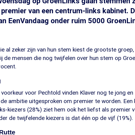
woensdag op GroenLinks gaan stemmen zi
premier van een centrum-links kabinet. Dit
an EenVandaag onder ruim 5000 GroenLi
ie al zeker zijn van hun stem kiest de grootste groep,
ij de mensen die nog twijfelen over hun stem op Groe
rocent.
g
voorkeur voor Pechtold vinden Klaver nog te jong en 
l de ambitie uitgesproken om premier te worden. Een 
s-kiezers (28%) ziet hem ook het liefst als premier 
der de twijfelende kiezers is dat één op de vijf (19%).
Rutte