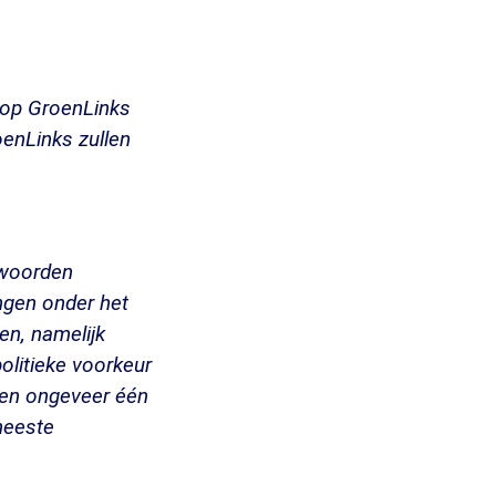
 op GroenLinks
enLinks zullen
twoorden
ingen onder het
en, namelijk
 politieke voorkeur
gen ongeveer één
meeste