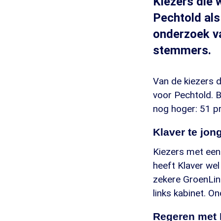
Kiezers die 
Pechtold als 
onderzoek v
stemmers.
Van de kiezers d
voor Pechtold. B
nog hoger: 51 p
Klaver te jon
Kiezers met een 
heeft Klaver we
zekere GroenLink
links kabinet. On
Regeren met 