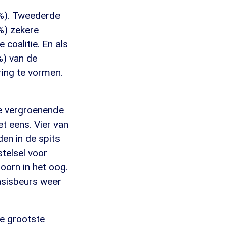
5%). Tweederde
9%) zekere
coalitie. En als
%) van de
ing te vormen.
de vergroenende
et eens. Vier van
den in de spits
stelsel voor
oorn in het oog.
asisbeurs weer
e grootste