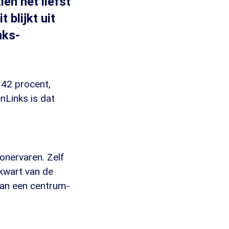
en het liefst
 blijkt uit
nks-
 42 procent,
nLinks is dat
onervaren. Zelf
kwart van de
van een centrum-