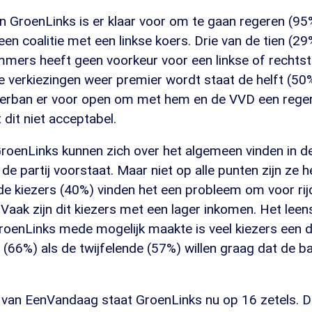
n GroenLinks is er klaar voor om te gaan regeren (9
een coalitie met een linkse koers. Drie van de tien (2
ers heeft geen voorkeur voor een linkse of rechtste 
e verkiezingen weer premier wordt staat de helft (50
erban er voor open om met hem en de VVD een reger
 dit niet acceptabel.
GroenLinks kunnen zich over het algemeen vinden in 
de partij voorstaat. Maar niet op alle punten zijn ze h
nde kiezers (40%) vinden het een probleem om voor rij
 Vaak zijn dit kiezers met een lager inkomen. Het leen
roenLinks mede mogelijk maakte is veel kiezers een d
(66%) als de twijfelende (57%) willen graag dat de b
van EenVandaag staat GroenLinks nu op 16 zetels. D